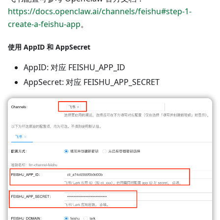
https://docs.openclaw.ai/channels/feishu#step-1-
create-a-feishu-app
。
使用 AppID 和 AppSecret
AppID: 对应 FEISHU_APP_ID
AppSecret: 对应 FEISHU_APP_SECRET