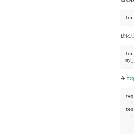
loc
优化
loc
my_
在
htt
reg
  l
tes