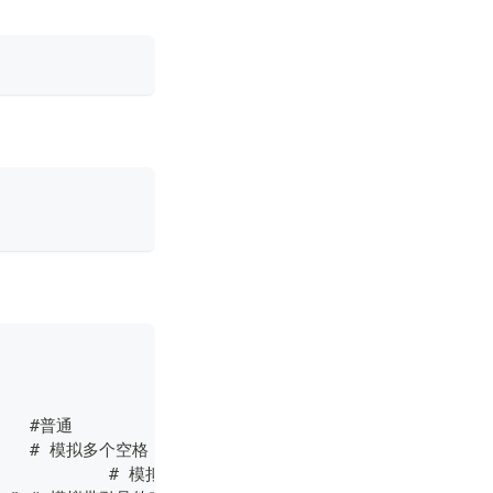
  local fn=$(echo $name_ver| tr ':' '-').tar.xz		#普通
    local fn=$(echo $name_ver| tr ':' '-').tar.xz	# 模拟多个空格
	local fn=$(echo $name_ver| tr ':' '-').tar.xz		# 模拟tab缩进