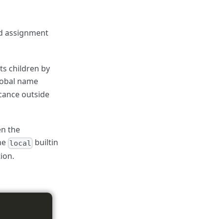
nd assignment
ts children by
lobal name
icance outside
en the
the
builtin
local
ion.