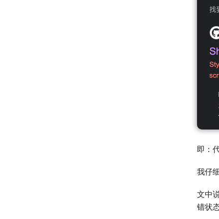
即：
我仔
文中
错状