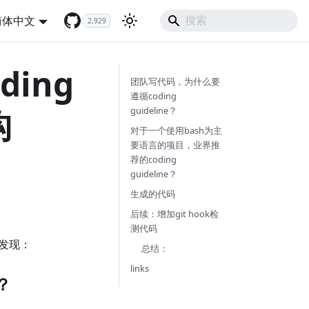
简体中文
2,929
ding
团队写代码，为什么要
遵循coding
构
guideline？
对于一个使用bash为主
要语言的项目，业界推
荐的coding
guideline？
生成的代码
后续：增加git hook检
测代码
发现：
总结：
links
？