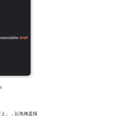
l
行上」，以免掩盖报