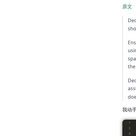
原文
Dec
sho
Ens
us
spa
the
Dec
ass
doe
我动