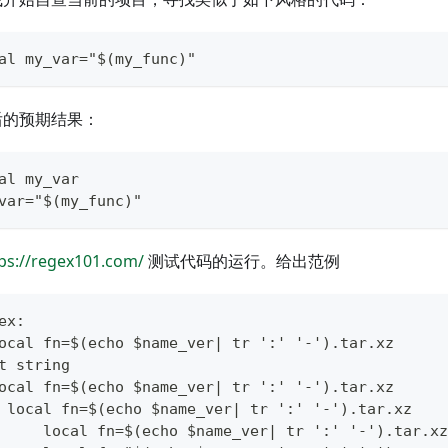
al my_var="$(my_func)"
后的预期结果：
al my_var
var="$(my_func)"
ps://regex101.com/
测试代码的运行。给出范例
ex:  
ocal fn=$(echo $name_ver| tr ':' '-').tar.xz
t string