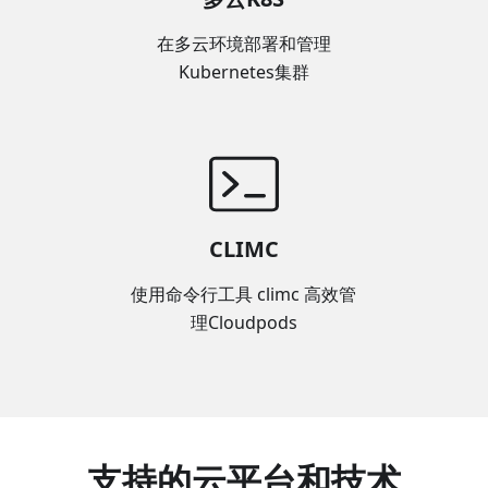
在多云环境部署和管理
Kubernetes集群
CLIMC
使用命令行工具 climc 高效管
理Cloudpods
支持的云平台和技术