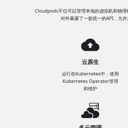
Cloudpods不仅可以管理本地的虚拟机和物
对外暴露了一套统一的API，允
云原生
运行在Kubernetes中，使用
Kubernetes Operator管理
和维护
多云管理