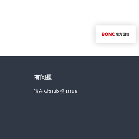
有问题
请在 GitHub 提 Issue