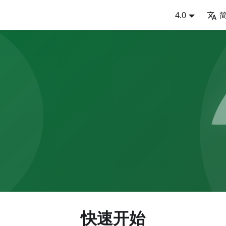
4.0
快速开始