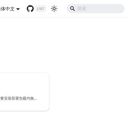
简体中文
2,927
在使用负载均衡实例前，需要安装部署负载均衡集群和 Agent，请参考文档：部署负载均衡集群。